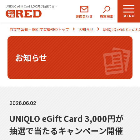
UNIQLO eGift Card 3,000円が抽選で当たるキャンペーン開催
小学生
中学生
高校生
自立学習塾・個別学習塾REDトップ
お知らせ
UNIQLO eGift C
コース
コース
コース
REDの思い
お知らせ
自立学習とは
ご入塾のながれ
2026.06.02
生徒さま・保護者さまの声
UNIQLO eGift Card 3,000円が
よくあるご質問
抽選で当たるキャンペーン開催