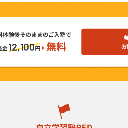
料体験後そのままのご入塾で
無料
12,100
お
塾金
円
自立学習塾RED