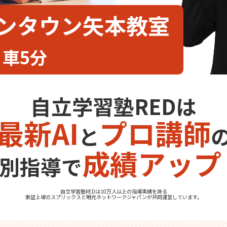
オンタウン矢本教室
 車5分
自立学習塾REDは
最新AI
プロ講師
と
成績アップ
別指導で
自立学習塾REDは10万人以上の指導実績を誇る
東証上場の
スプリックス
と
明光ネットワークジャパン
が共同運営しています。