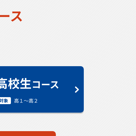
ース
高校生
コース
高１〜高２
対象