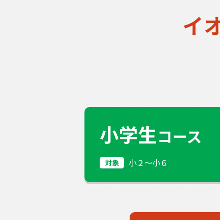
イ
小学生
コース
小２〜小６
対象