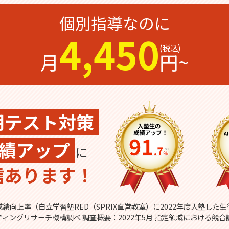
個別指導なのに
4,450
月
円~
期テスト対策
績アップ
に
信あります！
績向上率（自立学習塾RED（SPRIX直営教室）に2022年度入塾した
ティングリサーチ機構調べ 調査概要：2022年5月 指定領域における競合