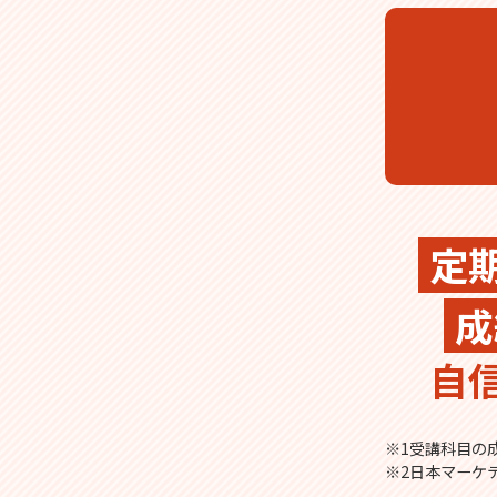
定
成
自
※1受講科目の成
※2日本マーケ