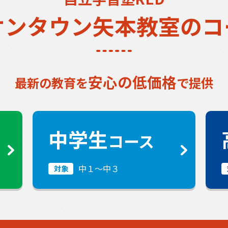
オンタウン矢本教室のコ
安心の低価格
最新の教育を
で提供
中学生
コース
中１〜中３
対象