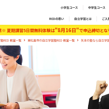
小学生コース
中学生コース
REDの思い
自立学習とは
ご入
"8月16日"
意※ 夏期講習5日間無料体験は
で申込締切とな
塾RED 教室一覧
東松島市の自立学習塾RED 教室一覧
矢本の塾なら自立学習