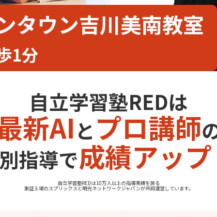
オンタウン吉川美南教室
歩1分
自立学習塾REDは
最新AI
プロ講師
と
成績アップ
別指導で
自立学習塾REDは10万人以上の指導実績を誇る
東証上場の
スプリックス
と
明光ネットワークジャパン
が共同運営しています。