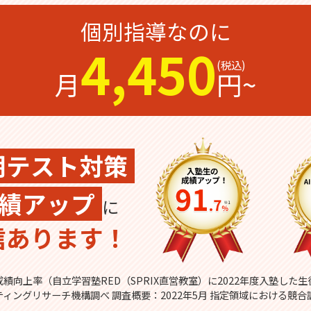
個別指導なのに
4,450
月
円~
期テスト対策
績アップ
に
信あります！
績向上率（自立学習塾RED（SPRIX直営教室）に2022年度入塾した
ティングリサーチ機構調べ 調査概要：2022年5月 指定領域における競合