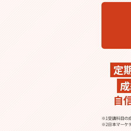
定
成
自
※1受講科目の成
※2日本マーケ