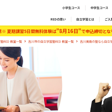
小学生コース
中学生コース
REDの思い
自立学習とは
ご入
"8月16日"
意※ 夏期講習5日間無料体験は
で申込締切とな
塾RED 教室一覧
吉川市の自立学習塾RED 教室一覧
吉川美南の塾なら自立学