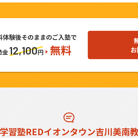
料体験後そのままのご入塾で
無料
12,100
お
塾金
円
学習塾REDイオンタウン吉川美南