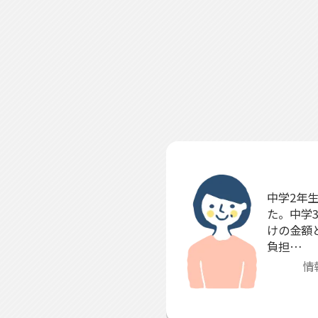
中学2年
た。中学
けの金額
負担…
情