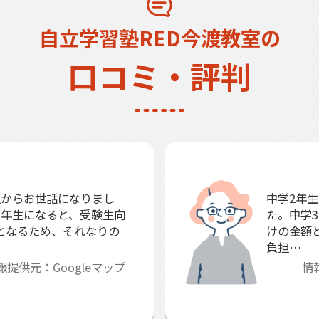
自立学習塾RED今渡教室の
口コミ・評判
生からお世話になりまし
中学2年
3年生になると、受験生向
た。中学
となるため、それなりの
けの金額
負担…
報提供元：
Googleマップ
情