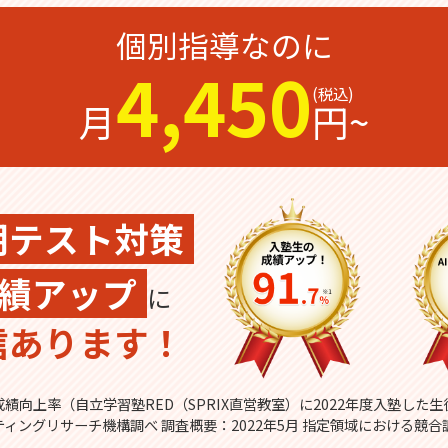
個別指導なのに
4,450
月
円~
期テスト対策
績アップ
に
信あります！
績向上率（自立学習塾RED（SPRIX直営教室）に2022年度入塾した
ティングリサーチ機構調べ 調査概要：2022年5月 指定領域における競合