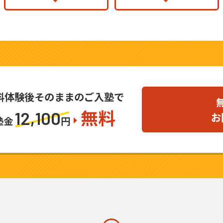
料体験後そのままのご入塾で
無料
12,100
お
塾金
円