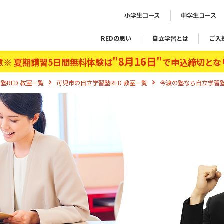
小学生コース
中学生コース
REDの思い
自立学習とは
ご入
"8月16日"
意※ 夏期講習5日間無料体験は
で申込締切とな
塾RED 教室一覧
可児市の自立学習塾RED 教室一覧
今渡の塾なら自立学習塾