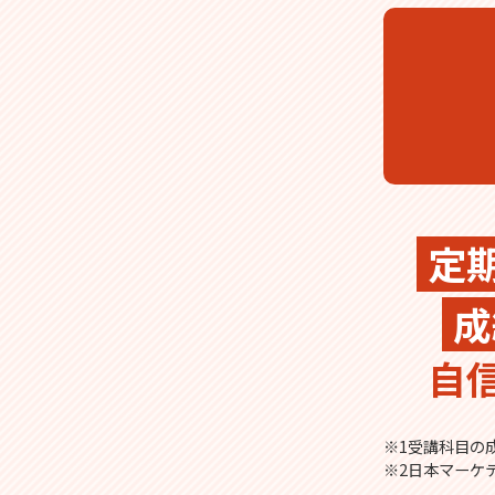
定
成
自
※1受講科目の成
※2日本マーケ