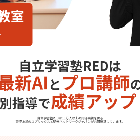
渡教室
分
自立学習塾REDは
最新AI
プロ講師
と
成績アップ
別指導で
自立学習塾REDは10万人以上の指導実績を誇る
東証上場の
スプリックス
と
明光ネットワークジャパン
が共同運営しています。