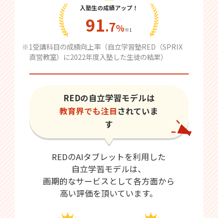
入塾生の成績アップ！
91
.7
％
※1
※1受講科目の成績向上率（自立学習塾RED（SPRIX
直営教室）に2022年度入塾した生徒の結果）
REDの自立学習モデルは
教育界でも注目
されていま
す
REDのAIタブレットを利用した
自立学習モデルは、
画期的なサービスとして各方面から
高い評価を頂いています。