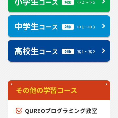
小学生
コース
小２〜小６
対象
中学生
コース
中１〜中３
対象
高校生
コース
高１〜高２
対象
その他の学習コース
QUREOプログラミング教室