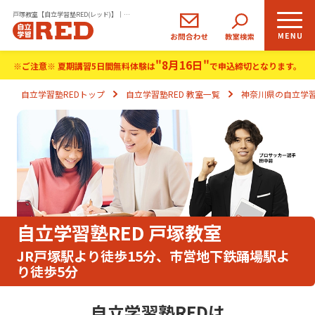
戸塚教室【自立学習塾RED(レッド)】｜小学生・中学生・高校生の学習塾
"8月16日"
小学生
中学生
高校生
※ご注意※ 夏期講習5日間無料体験は
で申込締切となります。
コース
コース
コース
自立学習塾REDトップ
自立学習塾RED 教室一覧
神奈川県の自立学習
REDの思い
自立学習とは
ご入塾のながれ
自立学習塾RED 戸塚教室
生徒さま・保護者さまの声
JR戸塚駅より徒歩15分、市営地下鉄踊場駅よ
り徒歩5分
よくあるご質問
自立学習塾REDは