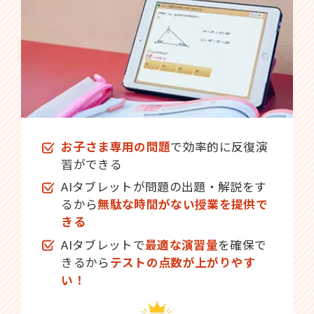
お子さま専用の問題
で効率的に反復演
習ができる
AIタブレットが問題の出題・解説をす
るから
無駄な時間がない授業を提供で
きる
AIタブレットで
最適な演習量
を確保で
きるから
テストの点数が上がりやす
い！