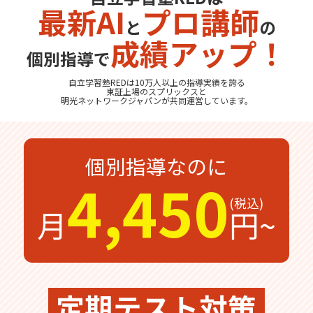
最新AI
プロ講師
と
の
無料体験
無料体験後そのままのご入塾で
成績アップ！
受付中
無料
12,100
入塾金
円
個別指導で
自立学習塾REDは10万人以上の指導実績を誇る
東証上場の
スプリックス
と
明光ネットワークジャパン
が共同運営しています。
無料体験の
お問合わせは
個別指導なのに
4,450
月
円~
定期テスト対策