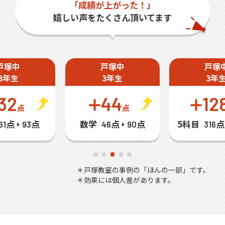
「成績が上がった！」
嬉しい声をたくさん頂いてます
戸塚中
戸塚中
戸塚
3年生
3年生
3年
32
44
12
点
点
数学
5科目
61点
93点
46点
90点
316点
＊戸塚教室の事例の「ほんの一部」です。
＊効果には個人差があります。