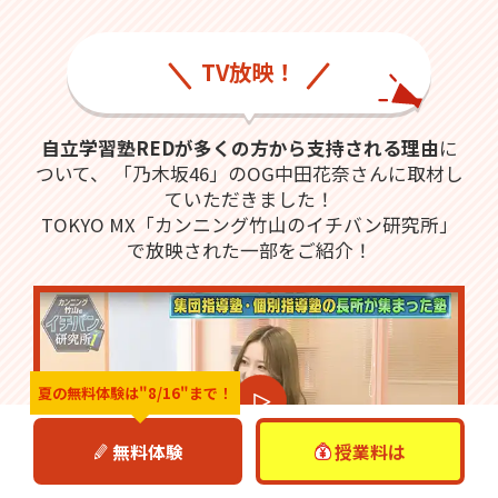
TV放映！
自立学習塾REDが多くの方から支持される理由
に
ついて、
「乃木坂46」のOG中田花奈さんに取材し
ていただきました！
TOKYO MX「カンニング竹山のイチバン研究所」
で放映された一部をご紹介！
夏の無料体験は
"8/16"まで！
無料体験
授業料は