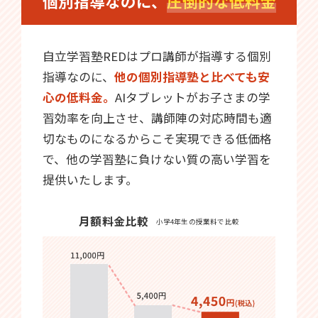
個別指導なのに、
圧倒的な低料金
自立学習塾REDはプロ講師が指導する個別
指導なのに、
他の個別指導塾と比べても安
心の低料金。
AIタブレットがお子さまの学
習効率を向上させ、講師陣の対応時間も適
切なものになるからこそ実現できる低価格
で、他の学習塾に負けない質の高い学習を
提供いたします。
月額料金比較
小学4年生の授業料で比較