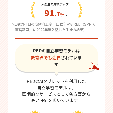
入塾生の成績アップ！
91
.7
％
※1
※1受講科目の成績向上率（自立学習塾RED（SPRIX
直営教室）に2022年度入塾した生徒の結果）
REDの自立学習モデルは
教育界でも注目
されていま
す
REDのAIタブレットを利用した
自立学習モデルは、
画期的なサービスとして各方面から
高い評価を頂いています。