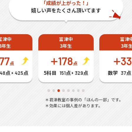
「成績が上がった！」
嬉しい声をたくさん頂いてます
富津中
富津中
富津
3年生
3年生
3年
77
178
3
点
点
5科目
数学
348点
425点
151点
329点
37点
＊君津教室の事例の「ほんの一部」です。
＊効果には個人差があります。