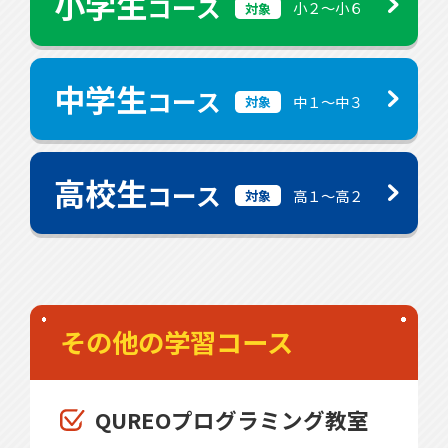
小学生
コース
小２〜小６
対象
中学生
コース
中１〜中３
対象
高校生
コース
高１〜高２
対象
その他の学習コース
QUREOプログラミング教室