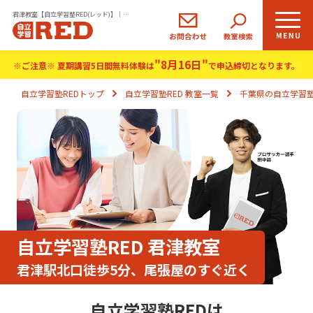
君津教室【自立学習塾RED(レッド)】｜小学生・中学生・高校生の学習塾
"8月16日"
小学生
中学生
高校生
※ご注意※ 夏期講習5日間無料体験は
で申込締切となります。
コース
コース
コース
自立学習塾REDトップ
自立学習塾RED 教室一覧
千葉県の自立学習塾
REDの思い
自立学習とは
ご入塾のながれ
生徒さま・保護者さまの声
自立学習塾RED 君津教室
君津駅北口徒歩5分、尾張屋のすぐ近く
よくあるご質問
自立学習塾REDは