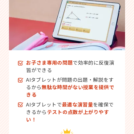
お子さま専用の問題
で効率的に反復演
習ができる
AIタブレットが問題の出題・解説をす
るから
無駄な時間がない授業を提供で
きる
AIタブレットで
最適な演習量
を確保で
きるから
テストの点数が上がりやす
い！