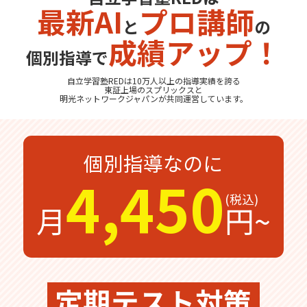
最新AI
プロ講師
と
の
無料体験
無料体験後そのままのご入塾で
成績アップ！
受付中
無料
12,100
入塾金
円
個別指導で
自立学習塾REDは10万人以上の指導実績を誇る
東証上場の
スプリックス
と
明光ネットワークジャパン
が共同運営しています。
無料体験の
お問合わせは
個別指導なのに
4,450
月
円~
定期テスト対策