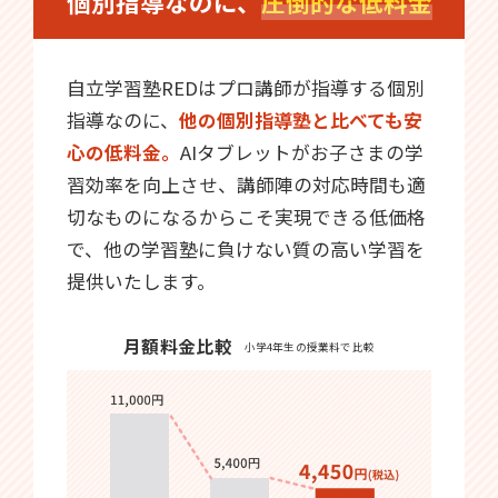
個別指導なのに、
圧倒的な低料金
自立学習塾REDはプロ講師が指導する個別
指導なのに、
他の個別指導塾と比べても安
心の低料金。
AIタブレットがお子さまの学
習効率を向上させ、講師陣の対応時間も適
切なものになるからこそ実現できる低価格
で、他の学習塾に負けない質の高い学習を
提供いたします。
月額料金比較
小学4年生の授業料で比較