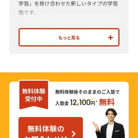
学習」を掛け合わせた新しいタイプの学習
塾です。
基礎的な知識や学習方法・学習習慣を確実
に身につけさせる指導を行っています。こ
もっと見る
れまで当地域で2000人を超える受験生を合
格に導き、集団指導で培ってきた指導力を
持つ教室長が、生徒一人ひとりを直接指導
します。
20年を越す指導経験で得たノウハウと、最
無料体験
先端のICT教育を融合させた指導で、生徒
無料体験後そのままのご入塾で
受付中
無料
のやる気を夢の実現につなげていきます。
12,100
入塾金
円
楽しく勉強し、成績が上がる喜びを一緒に
体感しましょう。見学、学習相談だけでも
無料体験の
OKです。