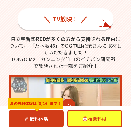
TV放映！
自立学習塾REDが多くの方から支持される理由
に
ついて、
「乃木坂46」のOG中田花奈さんに取材し
ていただきました！
TOKYO MX「カンニング竹山のイチバン研究所」
で放映された一部をご紹介！
夏の無料体験は
"8/16"まで！
無料体験
授業料は