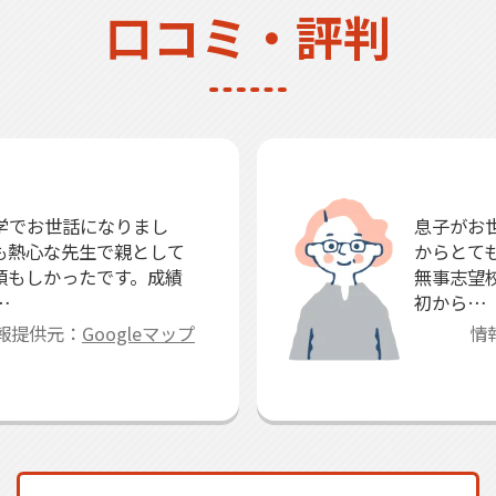
口コミ・評判
学でお世話になりまし
息子がお
も熱心な先生で親として
からとて
頼もしかったです。成績
無事志望
…
初から…
報提供元：
Googleマップ
情