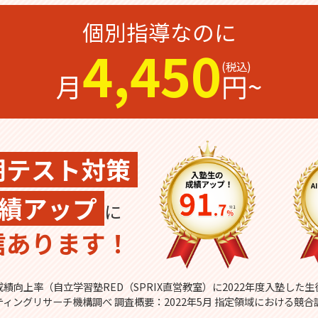
個別指導なのに
4,450
月
円~
期テスト対策
績アップ
に
信あります！
績向上率（自立学習塾RED（SPRIX直営教室）に2022年度入塾した
ティングリサーチ機構調べ 調査概要：2022年5月 指定領域における競合