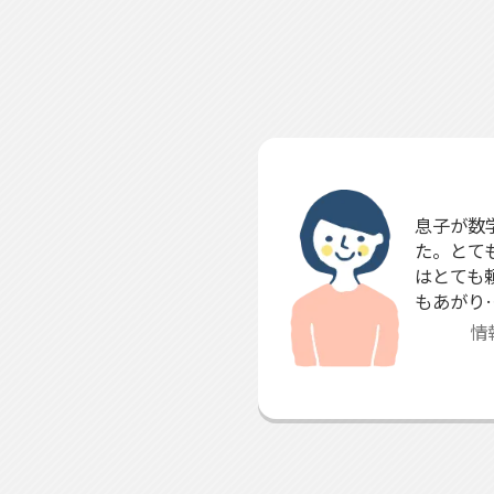
息子が数
た。とて
はとても
もあがり
情