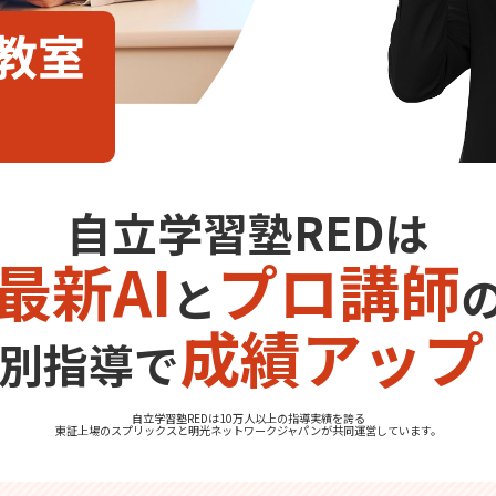
切教室
自立学習塾REDは
最新AI
プロ講師
と
成績アップ
別指導で
自立学習塾REDは10万人以上の指導実績を誇る
東証上場の
スプリックス
と
明光ネットワークジャパン
が共同運営しています。