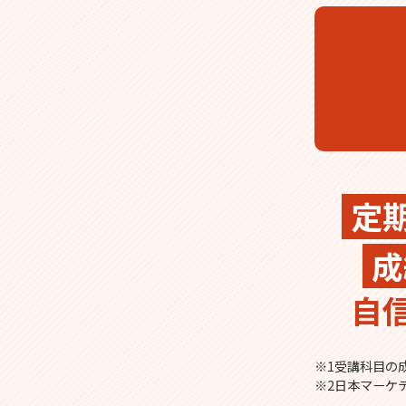
定
成
自
※1受講科目の成
※2日本マーケ