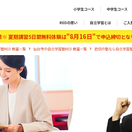
小学生コース
中学生コース
REDの思い
自立学習とは
ご入
"8月16日"
意※ 夏期講習5日間無料体験は
で申込締切とな
塾RED 教室一覧
仙台市の自立学習塾RED 教室一覧
岩切の塾なら自立学習塾