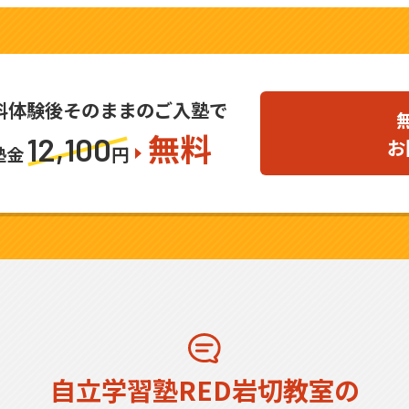
料体験後そのままのご入塾で
無料
12,100
お
塾金
円
自立学習塾RED岩切教室の