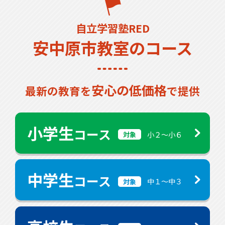
自立学習塾RED
安中原市教室のコース
安心の低価格
最新の教育を
で提供
小学生
コース
小２〜小６
対象
中学生
コース
中１〜中３
対象