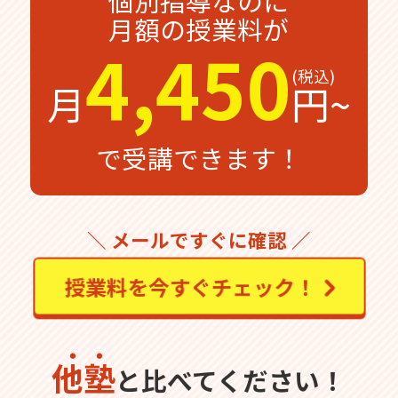
個別指導なのに
月額の授業料が
4,450
月
円~
で受講できます！
＼ メールですぐに確認 ／
授業料を今すぐチェック！
他塾
と比べてください！