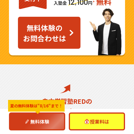
無料
12,100
入塾金
円
無料体験の
お問合わせは
自立学習塾REDの
夏の無料体験は
"8/16"まで！
成績アップサイクル
無料体験
授業料は