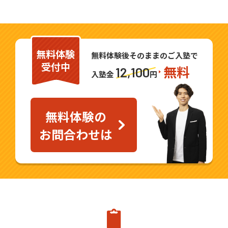
という自信をたくさん重ねていただくこと
を目標にしています。
塾での学習だけではなく、成績アップに欠
無料体験
かせない家庭学習の応援もさせていただき
無料体験後そのままのご入塾で
受付中
無料
ます。学校の提出物の進捗確認や、家庭で
12,100
入塾金
円
の勉強方法のアドバイス等、目標やスケジ
ュールに合わせたプランを受験情報や学校
情報を基にご提案させていただきます。
無料体験の
教室見学や体験授業の受付も可能です。お
お問合わせは
待ちしております！
ご興味をお持ちいただけましたら、是非一
度自立学習RED 安中原市教室までお気軽に
お問合わせください。