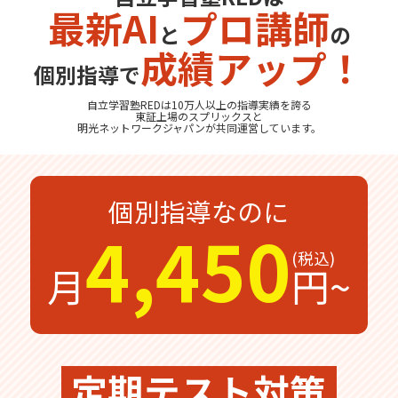
最新AI
プロ講師
と
の
無料体験
無料体験後そのままのご入塾で
成績アップ！
受付中
無料
12,100
入塾金
円
個別指導で
自立学習塾REDは10万人以上の指導実績を誇る
東証上場の
スプリックス
と
明光ネットワークジャパン
が共同運営しています。
無料体験の
お問合わせは
個別指導なのに
4,450
月
円~
定期テスト対策