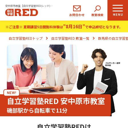
安中原市教室【自立学習塾RED(レッド)】｜小学生・中学生・高校生の学習塾
"8月16日"
小学生
中学生
高校生
※ご注意※ 夏期講習5日間無料体験は
で申込締切となります。
コース
コース
コース
自立学習塾REDトップ
自立学習塾RED 教室一覧
群馬県の自立学習塾
REDの思い
自立学習とは
ご入塾のながれ
NEW!
生徒さま・保護者さまの声
自立学習塾RED 安中原市教室
磯部駅から自転車で11分
よくあるご質問
自立学習塾REDは