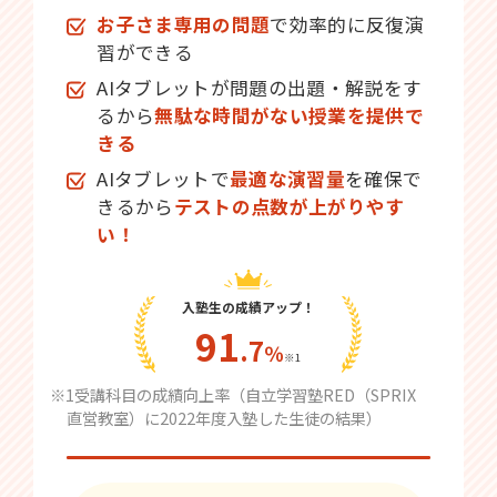
お子さま専用の問題
で効率的に反復演
習ができる
AIタブレットが問題の出題・解説をす
るから
無駄な時間がない授業を提供で
きる
AIタブレットで
最適な演習量
を確保で
きるから
テストの点数が上がりやす
い！
入塾生の成績アップ！
91
.7
％
※1
※1受講科目の成績向上率（自立学習塾RED（SPRIX
直営教室）に2022年度入塾した生徒の結果）