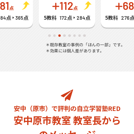
81
112
6
点
点
5教科
5教科
284点
365点
172点
284点
276
＊既存教室の事例の「ほんの一部」です。
＊効果には個人差があります。
安中（原市）で評判の自立学習塾RED
安中原市教室 教室長から