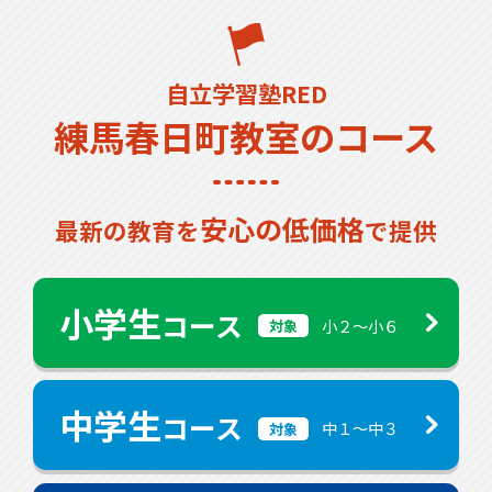
自立学習塾RED
練馬春日町教室のコース
安心の低価格
最新の教育を
で提供
小学生
コース
小２〜小６
対象
中学生
コース
中１〜中３
対象