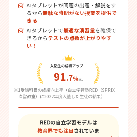
AIタブレットが問題の出題・解説をす
るから
無駄な時間がない授業を提供で
きる
AIタブレットで
最適な演習量
を確保で
きるから
テストの点数が上がりやす
い！
入塾生の成績アップ！
91
.7
％
※1
※1受講科目の成績向上率（自立学習塾RED（SPRIX
直営教室）に2022年度入塾した生徒の結果）
REDの自立学習モデルは
教育界でも注目
されていま