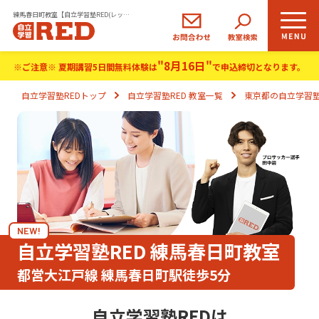
練馬春日町教室【自立学習塾RED(レッド)】｜小学生・中学生・高校生の学習塾
"8月16日"
小学生
中学生
高校生
※ご注意※ 夏期講習5日間無料体験は
で申込締切となります。
コース
コース
コース
自立学習塾REDトップ
自立学習塾RED 教室一覧
東京都の自立学習塾
REDの思い
自立学習とは
ご入塾のながれ
NEW!
生徒さま・保護者さまの声
自立学習塾RED 練馬春日町教室
都営大江戸線 練馬春日町駅徒歩5分
よくあるご質問
自立学習塾REDは