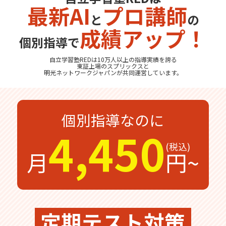
最新AI
プロ講師
と
の
無料体験
無料体験後そのままのご入塾で
成績アップ！
受付中
無料
12,100
入塾金
円
個別指導で
自立学習塾REDは10万人以上の指導実績を誇る
東証上場の
スプリックス
と
明光ネットワークジャパン
が共同運営しています。
無料体験の
お問合わせは
個別指導なのに
4,450
月
円~
定期テスト対策