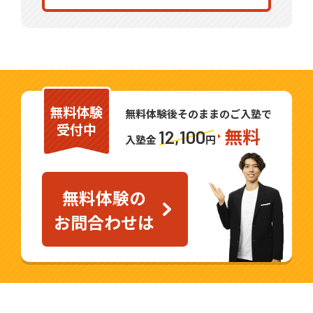
が難しくなってきた」・・・学習について
ご家庭で気になることはございませんか？
お子様一人ひとりに合った学習環境を見つ
けることが、無理なく学力を伸ばしていく
第一歩です。
無料体験
当教室では、教育現場で培った10年以上の
無料体験後そのままのご入塾で
受付中
無料
経験を活かし、お子様一人ひとりに寄り添
12,100
入塾金
円
った指導を行ってまいります。
ご興味をお持ちいただけましたら、是非一
無料体験の
度自立学習RED 練馬春日町教室までお気軽
お問合わせは
にお問合わせください。