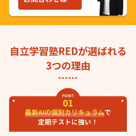
自立学習塾REDが選ばれる
3つの理由
POINT
01
最新AIの個別カリキュラム
で
定期テストに強い！