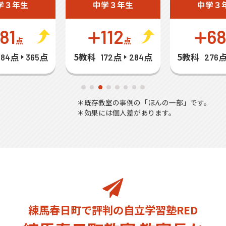
学３年生
中学３年生
中学３
81
112
6
点
点
5教科
5教科
284点
365点
172点
284点
276
＊既存教室の事例の「ほんの一部」です。
＊効果には個人差があります。
練馬春日町で評判の自立学習塾RED