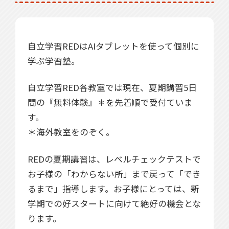
無料体験
無料体験後そのままのご入塾で
受付中
無料
12,100
入塾金
円
自立学習REDはAIタブレットを使って個別に
学ぶ学習塾。
無料体験の
自立学習RED各教室では現在、夏期講習5日
お問合わせは
間の『無料体験』＊を先着順で受付ていま
す。
＊海外教室をのぞく。
REDの夏期講習は、レベルチェックテストで
お子様の「わからない所」まで戻って「でき
るまで」指導します。お子様にとっては、新
学期での好スタートに向けて絶好の機会とな
ります。