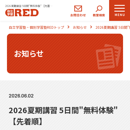
2026夏期講習 5日間"無料体験" 【先着順】
小学生
中学生
高校生
自立学習塾・個別学習塾REDトップ
お知らせ
2026夏期講習 5日間
コース
コース
コース
REDの思い
お知らせ
自立学習とは
ご入塾のながれ
2026.06.02
生徒さま・保護者さまの声
2026夏期講習 5日間"無料体験"
よくあるご質問
【先着順】