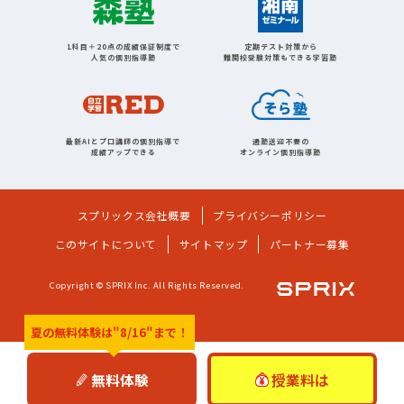
1科目＋20点の成績保証制度で
定期テスト対策から
人気の個別指導塾
難関校受験対策もできる学習塾
最新AIとプロ講師の個別指導で
通塾送迎不要の
成績アップできる
オンライン個別指導塾
スプリックス会社概要
プライバシーポリシー
このサイトについて
サイトマップ
パートナー募集
Copyright © SPRIX Inc. All Rights Reserved.
夏の無料体験は
"8/16"まで！
無料体験
授業料は