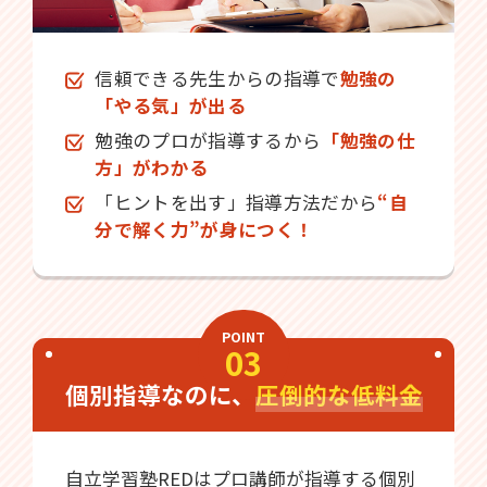
信頼できる先生からの指導で
勉強の
「やる気」が出る
勉強のプロが指導するから
「勉強の仕
方」がわかる
「ヒントを出す」指導方法だから
“自
分で解く力”が身につく！
POINT
03
個別指導なのに、
圧倒的な低料金
自立学習塾REDはプロ講師が指導する個別