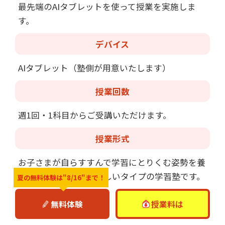
最先端のAIタブレットを使って授業を実施しま
す。
デバイス
AIタブレット（塾側が用意いたします）
授業回数
週1回・1科目からご受講いただけます。
授業形式
お子さまが自らすすんで学習にとりくむ姿勢を養
うことを目的とした新しいタイプの学習塾です。
夏の無料体験は
"8/16"まで！
授業は他学年/他教科を受講中の仲間たちと同じ
無料体験
授業料は
教室で行いながら、プロ講師が一人ひとりに合わ
せた指導を行わせて頂きます。