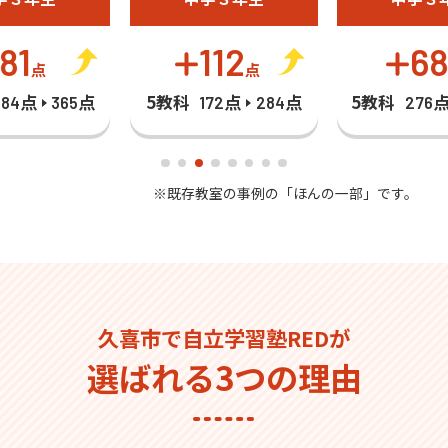
81
112
6
点
点
5教科
5教科
284点
365点
172点
284点
276
※既存教室の事例の「ほんの一部」です。
久喜市で自立学習塾REDが
選ばれる3つの理由