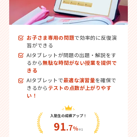
お子さま専用の問題
で効率的に反復演
習ができる
AIタブレットが問題の出題・解説をす
るから
無駄な時間がない授業を提供で
きる
AIタブレットで
最適な演習量
を確保で
きるから
テストの点数が上がりやす
い！
入塾生の成績アップ！
91
.7
％
※1