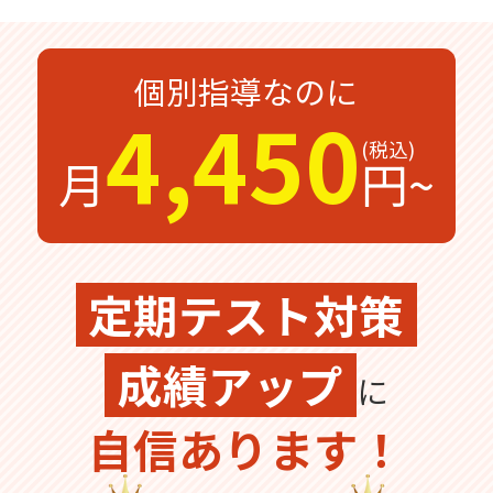
無料体験
無料体験後そのままのご入塾で
受付中
無料
12,100
個別指導なのに
入塾金
円
4,450
月
円~
無料体験の
お問合わせは
定期テスト対策
成績アップ
に
自信あります！