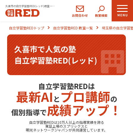
久喜市の自立学習塾RED(レッド)教室一覧｜小学生・中学生・高校生の学習塾
小学生
中学生
高校生
自立学習塾REDトップ
自立学習塾RED 教室一覧
埼玉県の自立学習塾
コース
コース
コース
久喜市で人気の塾
REDの思い
自立学習塾RED(レッド)
自立学習とは
ご入塾のながれ
自立学習塾REDは
最新AI
プロ講師
と
の
生徒さま・保護者さまの声
成績アップ！
個別指導で
よくあるご質問
自立学習塾REDは10万人以上の指導実績を誇る
東証上場の
スプリックス
と
明光ネットワークジャパン
が共同運営しています。