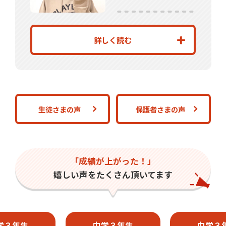
詳しく読む
生徒さまの声
保護者さまの声
「成績が上がった！」
嬉しい声をたくさん頂いてます
学３年生
中学３年生
中学３