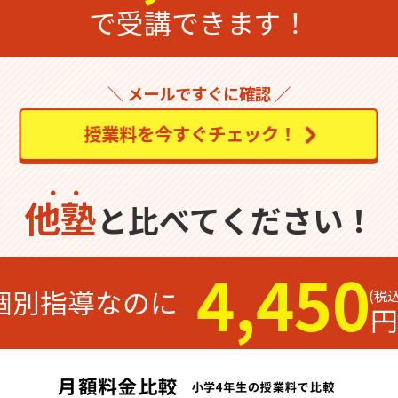
で受講できます！
＼ メールですぐに確認 ／
授業料を今すぐチェック！
他塾
と比べてください！
4,450
個別指導なのに
円