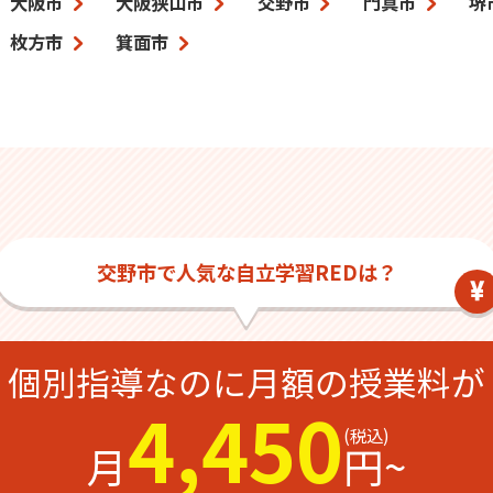
大阪市
大阪狭山市
交野市
門真市
堺
枚方市
箕面市
交野市で人気な自立学習REDは？
個別指導なのに
月額の授業料が
4,450
月
円~