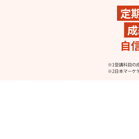
定
成
自
※1受講科目の成
※2日本マーケ