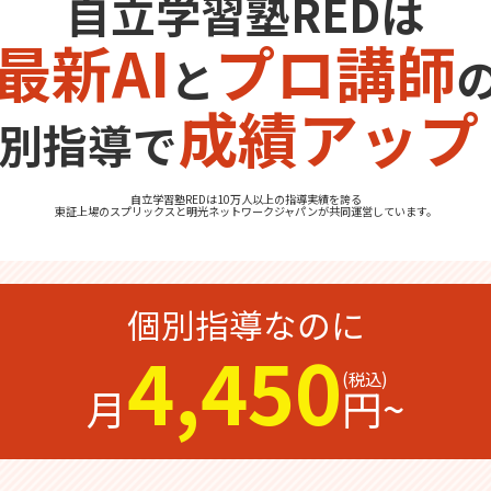
自立学習塾REDは
最新AI
プロ講師
と
成績アップ
別指導で
自立学習塾REDは10万人以上の指導実績を誇る
東証上場の
スプリックス
と
明光ネットワークジャパン
が共同運営しています。
個別指導なのに
4,450
月
円~