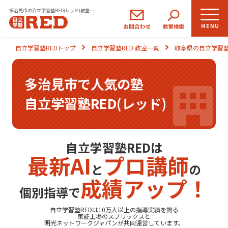
多治見市の自立学習塾RED(レッド)教室一覧｜小学生・中学生・高校生の学習塾
小学生
中学生
高校生
自立学習塾REDトップ
自立学習塾RED 教室一覧
岐阜県の自立学習塾
コース
コース
コース
多治見市で人気の塾
REDの思い
自立学習塾RED(レッド)
自立学習とは
ご入塾のながれ
自立学習塾REDは
最新AI
プロ講師
と
の
生徒さま・保護者さまの声
成績アップ！
個別指導で
よくあるご質問
自立学習塾REDは10万人以上の指導実績を誇る
東証上場の
スプリックス
と
明光ネットワークジャパン
が共同運営しています。