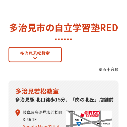
多治見市の自立学習塾RED
多治見若松教室
※五十音順
多治見若松教室
多治見駅 北口徒歩15分、「肉の北丘」店舗前
岐阜県多治見市若松町
3-46 1F
Google Mapsで見る