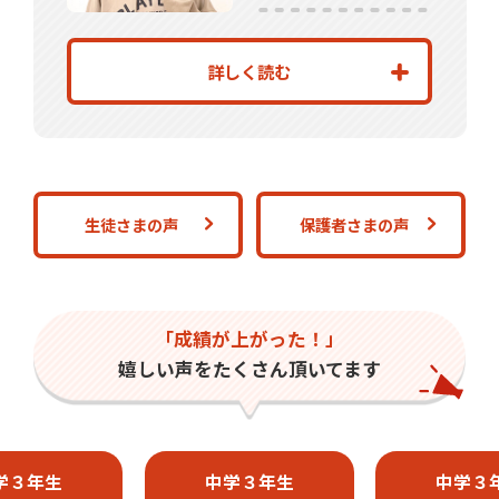
詳しく読む
生徒さまの声
保護者さまの声
「成績が上がった！」
嬉しい声をたくさん頂いてます
学３年生
中学３年生
中学３