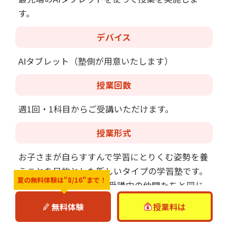
す。
デバイス
AIタブレット（塾側が用意いたします）
授業回数
週1回・1科目からご受講いただけます。
授業形式
お子さまが自らすすんで学習にとりくむ姿勢を養
うことを目的とした新しいタイプの学習塾です。
夏の無料体験は
"8/16"まで！
授業は他学年/他教科を受講中の仲間たちと同じ
教室で行いながら、プロ講師が一人ひとりに合わ
無料体験
授業料は
せた指導を行わせて頂きます。