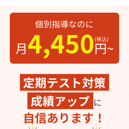
無料体験
無料体験後そのままのご入塾で
受付中
無料
12,100
個別指導なのに
入塾金
円
4,450
月
円~
無料体験の
お問合わせは
定期テスト対策
成績アップ
に
自信あります！