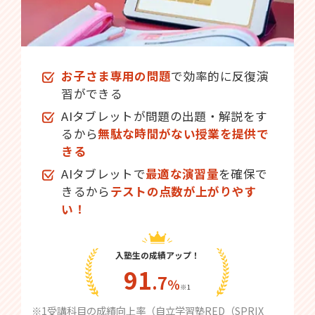
お子さま専用の問題
で効率的に反復演
習ができる
AIタブレットが問題の出題・解説をす
るから
無駄な時間がない授業を提供で
きる
AIタブレットで
最適な演習量
を確保で
きるから
テストの点数が上がりやす
い！
入塾生の成績アップ！
91
.7
％
※1
※1受講科目の成績向上率（自立学習塾RED（SPRIX