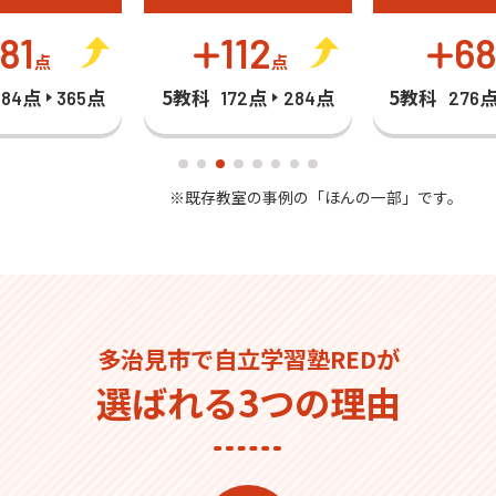
81
112
6
点
点
5教科
5教科
284点
365点
172点
284点
276
※既存教室の事例の「ほんの一部」です。
多治見市で自立学習塾REDが
選ばれる3つの理由