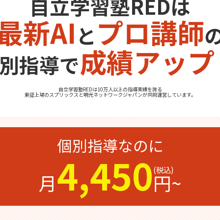
自立学習塾REDは
最新AI
プロ講師
と
成績アップ
別指導で
自立学習塾REDは10万人以上の指導実績を誇る
東証上場の
スプリックス
と
明光ネットワークジャパン
が共同運営しています。
個別指導なのに
4,450
月
円~