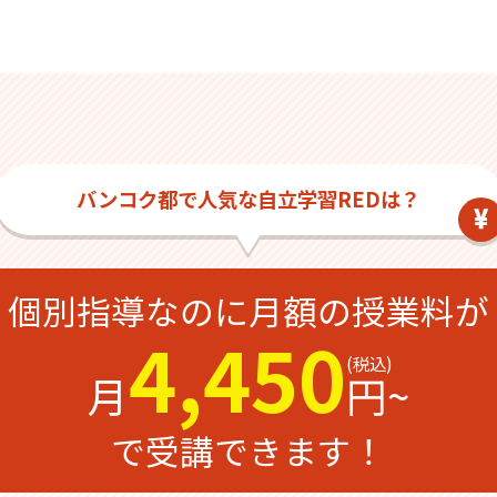
バンコク都で人気な自立学習REDは？
個別指導なのに
月額の授業料が
4,450
月
円~
で受講できます！