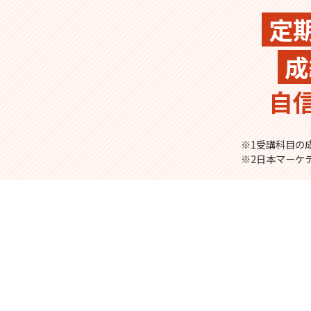
定
成
自
※1受講科目の成
※2日本マーケ